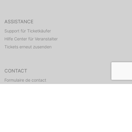
ASSISTANCE
Support für Ticketkäufer
Hilfe Center für Veranstalter
Tickets erneut zusenden
CONTACT
Formulaire de contact
WEITERE ANGEBOTE
ditix.io
handballticket.de