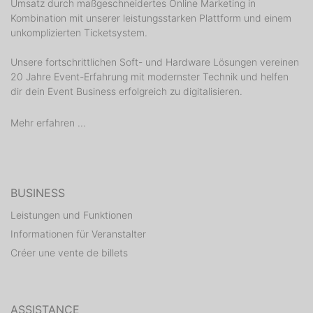
Umsatz durch maßgeschneidertes Online Marketing in
18+
Kombination mit unserer leistungsstarken Plattform und einem
unkomplizierten Ticketsystem.
#musicnotgenres
Unsere fortschrittlichen Soft- und Hardware Lösungen vereinen
::::::::::::::::::::::::::::::::::::::::::::::::::::::::::::::::::
20 Jahre Event-Erfahrung mit modernster Technik und helfen
dir dein Event Business erfolgreich zu digitalisieren.
Wir sind zurück in der Birgit mit unserer legendären
Halloween Bambule! In den letzten Jahren hat sich
Mehr erfahren ...
unsere Grusel Party zur besten Halloween Party Berlins
entwickelt. Sichere dir jetzt dein Ticket und freu dich
auf einen unvergesslichen Abend mit grandiosem Line-
up auf 4 Floors (House, Techno, 80s, 90s, Pop, Hip-
BUSINESS
Hop, Indie & Rock).
Leistungen und Funktionen
Informationen für Veranstalter
Créer une vente de billets
ASSISTANCE