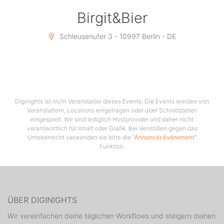
Birgit&Bier
INDIE & ROCK
Schleusenufer 3 - 10997 Berlin - DE
diefeder
::::::::::::::::::::::::::::::::::::::::::::::::::::::::::::::::::
Location winterfest! Beheizt & überdacht
4 Floors (House + Techno + 80s, 90s, Pop & Hip Hop +
Diginights ist nicht Veranstalter dieses Events. Die Events werden von
Veranstaltern, Locations eingetragen oder über Schnittstellen
Indie & Rock)
eingespielt. Wir sind lediglich Hostprovider und daher nicht
verantwortlich für Inhalt oder Grafik. Bei Verstößen gegen das
Halloween Dekoration, Dress Trashy/ Spooky
Urheberrecht verwenden sie bitte die "
Annoncer événement
"
Funktion.
Make Up Artist für den finalen Touch
::::::::::::::::::::::::::::::::::::::::::::::::::::::::::::::::::
Keine Barzahlung/ Nur Kartenzahlung
ÜBER DIGINIGHTS
Start 22 Uhr
Wir vereinfachen deine täglichen Workflows und steigern deinen