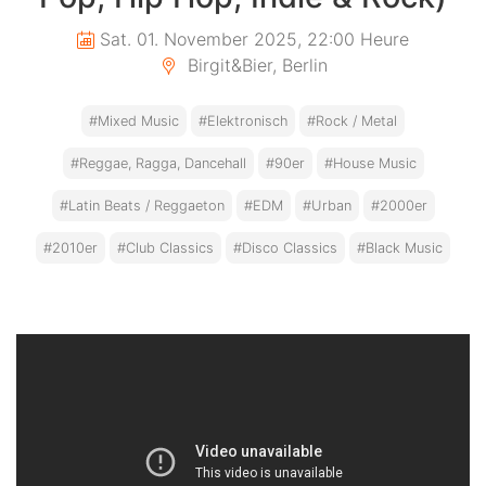
Sat. 01. November 2025, 22:00 Heure
Birgit&Bier, Berlin
#Mixed Music
#Elektronisch
#Rock / Metal
#Reggae, Ragga, Dancehall
#90er
#House Music
#Latin Beats / Reggaeton
#EDM
#Urban
#2000er
#2010er
#Club Classics
#Disco Classics
#Black Music