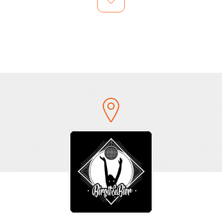
TECHNO
Ele Luz
Paula Hilton
bonq
80S, 90S, POP & HIP HOP
BUTTCHIN
Marty McFly