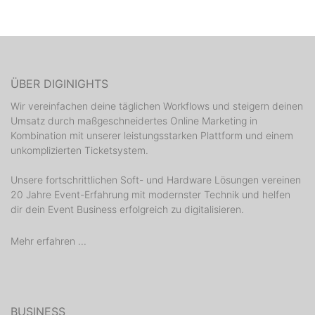
ÜBER DIGINIGHTS
Wir vereinfachen deine täglichen Workflows und steigern deinen
Umsatz durch maßgeschneidertes Online Marketing in
Kombination mit unserer leistungsstarken Plattform und einem
unkomplizierten Ticketsystem.
Unsere fortschrittlichen Soft- und Hardware Lösungen vereinen
20 Jahre Event-Erfahrung mit modernster Technik und helfen
dir dein Event Business erfolgreich zu digitalisieren.
Mehr erfahren ...
BUSINESS