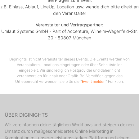
Bei Fragen zum Event
z.B. Einlass, Ablauf, LineUp, Location usw. wende dich bitte direkt an
den Veranstalter
Veranstalter und Vertragspartner:
Umlaut Systems GmbH - Part of Accenture, Wilhelm-Wagenfeld-Str.
30 - 80807 München
Diginights ist nicht Veranstalter dieses Events. Die Events werden von
Veranstaltern, Locations eingetragen oder über Schnittstellen
eingespielt. Wir sind lediglich Hostprovider und daher nicht
verantwortlich für Inhalt oder Grafik. Bei Verstößen gegen das
Urheberrecht verwenden sie bitte die "
Event melden
" Funktion.
ÜBER DIGINIGHTS
Wir vereinfachen deine täglichen Workflows und steigern deinen
Umsatz durch maßgeschneidertes Online Marketing in
Kombination mit unserer leistungsstarken Plattform und einem