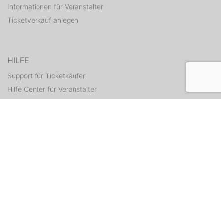
Informationen für Veranstalter
Ticketverkauf anlegen
HILFE
Support für Ticketkäufer
Hilfe Center für Veranstalter
Tickets erneut zusenden
KONTAKT
Kontaktformular
WEITERE ANGEBOTE
ditix.io
handballticket.de