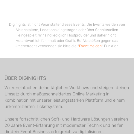
Diginights ist nicht Veranstalter dieses Events. Die Events werden von
Veranstaltern, Locations eingetragen oder über Schnittstellen
eingespielt. Wir sind lediglich Hostprovider und daher nicht
verantwortlich für Inhalt oder Grafik. Bei Verstößen gegen das
Urheberrecht verwenden sie bitte die "
Event melden
" Funktion.
ÜBER DIGINIGHTS
Wir vereinfachen deine täglichen Workflows und steigern deinen
Umsatz durch maßgeschneidertes Online Marketing in
Kombination mit unserer leistungsstarken Plattform und einem
unkomplizierten Ticketsystem.
Unsere fortschrittlichen Soft- und Hardware Lösungen vereinen
20 Jahre Event-Erfahrung mit modernster Technik und helfen
dir dein Event Business erfolgreich zu digitalisieren.