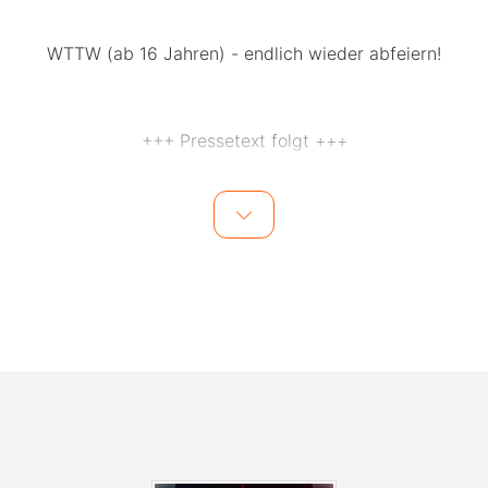
WTTW (ab 16 Jahren) - endlich wieder abfeiern!
+++ Pressetext folgt +++
Wichtige Info:
+ Einlass nur mit Personalausweis.
+ Wie immer gibt es nur eine Abendkasse und keinen
Kartenvorverkauf.
+ Reservierungsanfragen für Loungebereiche werden
unter Tel. 0160-90809842 entgegengenommen.
Offen: 19 Uhr - 1 Uhr
Eintritt: 10,- €