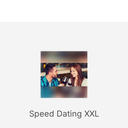
zplatzwechsel angekündigt. Anschließend rücken die Männer
nächsten Frau weiter und das nächste Date beginnt.
ederholende Standardfragen zu vermeiden und dir den Sta
äch zu vereinfachen, wird bei jedem Date eine coole Kenne
Frage vorgegeben.
d des Events kannst du dank dem Teilnehmerbogen markier
gerne wiedersehen willst und bekommst nach dem Event e
ichen Online-Link, wo alle Teilnehmer aufgeführt sind und 
rtung eintragen kannst. Bei Übereinstimmung tauschen wi
tdaten (Email-Adresse) aus, sodass du mit deiner Wunschpe
akt treten kannst. Falls du es nicht schon direkt nach dem 
gemacht hast ;-)
oderator ist beim Event vor Ort, begrüßt die Teilnehmer und 
dich und die anderen Teilnehmer durch das Event.
Speed Dating XXL
ckets für Dortmunds großes Speed Dating Event sind auf 15 
schlecht und Altersgruppe begrenzt. Sicher dir daher schne