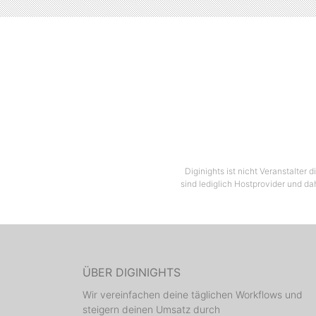
Diginights ist nicht Veranstalter
sind lediglich Hostprovider und da
ÜBER DIGINIGHTS
Wir vereinfachen deine täglichen Workflows und
steigern deinen Umsatz durch