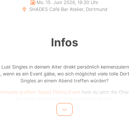
Mo. 15. Juni 2026, 19:30 Uhr
SHADES Café Bar Atelier, Dortmund
Infos
 Lust Singles in deinem Alter direkt persönlich kennenzuler
, wenn es ein Event gäbe, wo sich möglichst viele tolle Do
Singles an einem Abend treffen würden?
ortmunds großem Speed Dating Event
hast du jetzt die Cha
bis zu 15 einzigartige Dates an einem Abend.
15 Männer und 15 Frauen in einer Altersgruppe lernen sich
Dates kennen. Bei jedem Date sitzen sich jeweils ein Mann 
egenüber. Nach jeweils 5-6 Minuten wird durch den Modera