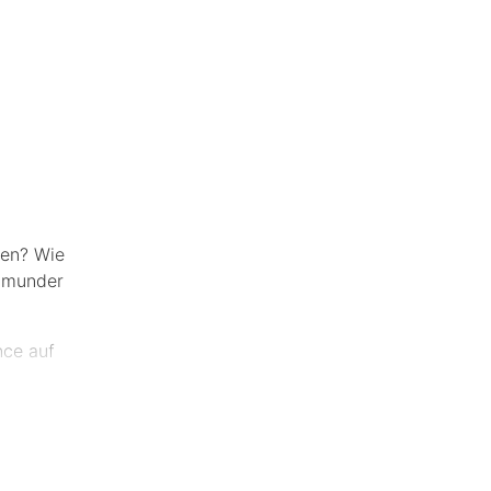
nen? Wie
rtmunder
nce auf
 während
und eine
tor der