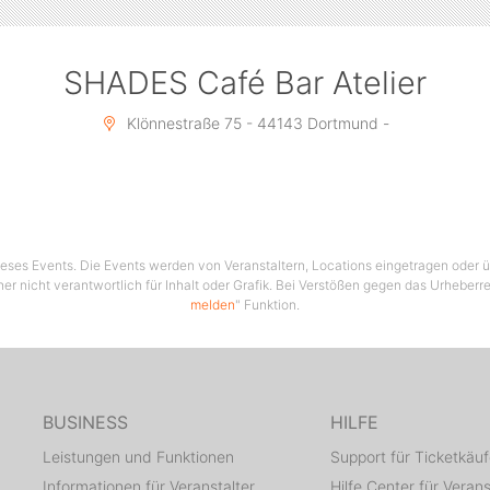
SHADES Café Bar Atelier
Klönnestraße 75 - 44143 Dortmund -
 dieses Events. Die Events werden von Veranstaltern, Locations eingetragen oder üb
her nicht verantwortlich für Inhalt oder Grafik. Bei Verstößen gegen das Urheberre
melden
" Funktion.
BUSINESS
HILFE
Leistungen und Funktionen
Support für Ticketkäuf
Informationen für Veranstalter
Hilfe Center für Verans