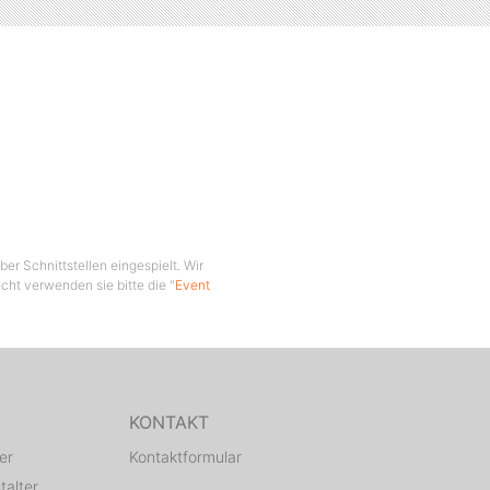
er Schnittstellen eingespielt. Wir
cht verwenden sie bitte die "
Event
KONTAKT
er
Kontaktformular
talter