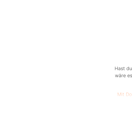
Hast du
wäre es
Mit D
Bis zu 
kurzer 
Frau g