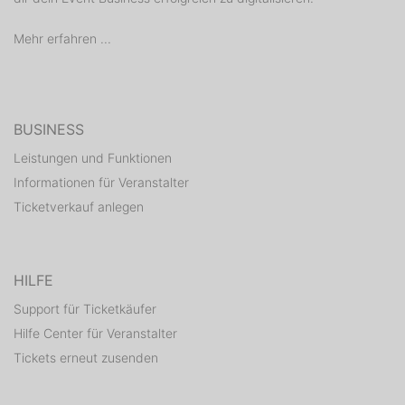
Mehr erfahren ...
KATEGORIEN TICKETS
- WHITE TICKET 45.- Euro inkl. MwSt (online buchbar)
BUSINESS
- TISCHBUCHUNG im VIP Bereich
inkl. VIP Ticket
(bitte wenden Sie sich hierzu an info@manigoo.de)
Leistungen und Funktionen
Informationen für Veranstalter
Ticketverkauf anlegen
HOTELBUCHUNG & HELIKOPTER SHUTTLE
Für Anfragen zu Hotelbuchungen in unserem
HILFE
Partnerhotel sowie unserem Helikopter Shuttle ab
Stuttgart und Mannheim wenden Sie sich bitte an
Support für Ticketkäufer
info@manigoo.de
Hilfe Center für Veranstalter
Tickets erneut zusenden