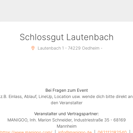
feiern absolut unabhängig vom Wetter!
Das erwartet euch ab 17:30 Uhr:
Schlossgut Lautenbach
- Erfrischende Drinks & edler Champagner von Moët &
Lautenbach 1 - 74229 Oedheim -
Chandon
- Top-DJs & erstklassiger Sound
- Summer-Vibes und Urlaubsstimmung pur
- Exklusive Dinner- & Picknickwiese zum Relaxen
- Vielfältiger Foodcourt mit feinem Streetfood
Bei Fragen zum Event
Feiert mit uns zum zweiten Mal in dieser besonderen
z.B. Einlass, Ablauf, LineUp, Location usw. wende dich bitte direkt an
den Veranstalter
Location – ganz in Weiß!
Veranstalter und Vertragspartner:
MANIGOO, Inh. Marion Schneider, Industriestraße 35 - 68169
DATUM: Mittwoch, 10. Juni 2026
Mannheim
BEGINN: After Work ab 17:30 Uhr
https://www.manigoo.com/
  |  
info@manigoo.de
  |  
062112182540
  |  