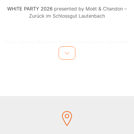
WHITE PARTY 2026
presented by Moët & Chandon –
Zurück im Schlossgut Lautenbach
Nach dem großartigen Auftakt kehrt unsere legendäre
WHITE PARTY am
Mittwoch, den 10. Juni 2026
zurück
ins Schlossgut Lautenbach – und das bedeutet:
Sommer-Feeling, stilvolle Atmosphäre und ein weiteres
unvergessliches Event in der Heilbronner Region!
Auch 2026 erwartet euch eine exklusive Sommernacht
unter freiem Himmel – inmitten der beeindruckenden
Kulisse des Schlossguts, mit feinster Musik,
prickelndem Moët & Chandon, köstlichem Streetfood
und jeder Menge Überraschungen.
Wir sind für jede Wetterlage bestens vorbereitet und