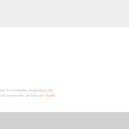
er Schnittstellen eingespielt. Wir
cht verwenden sie bitte die "
Event