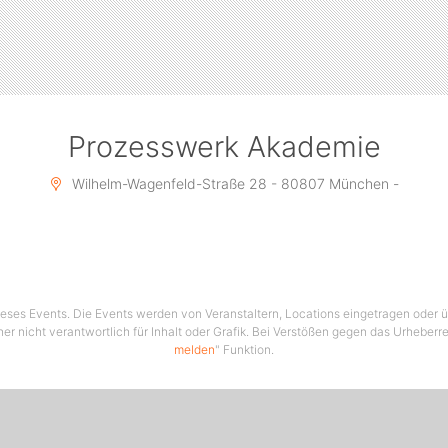
Prozesswerk Akademie
Wilhelm-Wagenfeld-Straße 28 - 80807 München -
 dieses Events. Die Events werden von Veranstaltern, Locations eingetragen oder üb
her nicht verantwortlich für Inhalt oder Grafik. Bei Verstößen gegen das Urheberre
melden
" Funktion.