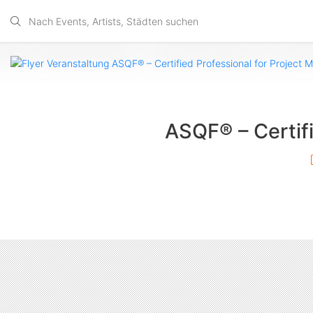
ASQF® – Certif