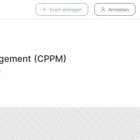
Event eintragen
Anmelden
nagement (CPPM)
r