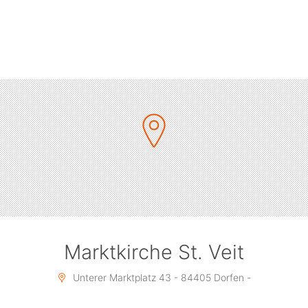
freie Platzwahl
Marktkirche St. Veit
Unterer Marktplatz 43 - 84405 Dorfen -