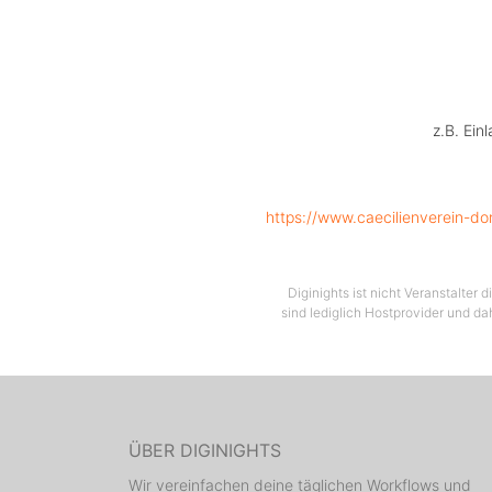
z.B. Ein
https://www.caecilienverein-d
Diginights ist nicht Veranstalter
sind lediglich Hostprovider und da
ÜBER DIGINIGHTS
Wir vereinfachen deine täglichen Workflows und