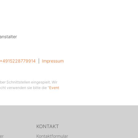
anstalter
+4915228779914
  |  
Impressum
er Schnittstellen eingespielt. Wir
cht verwenden sie bitte die "
Event
KONTAKT
er
Kontaktformular