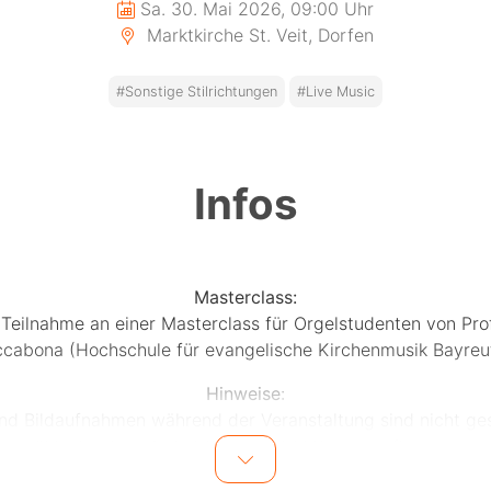
Sa. 30. Mai 2026, 09:00 Uhr
Marktkirche St. Veit, Dorfen
#Sonstige Stilrichtungen
#Live Music
Infos
Masterclass:
 Teilnahme an einer Masterclass für Orgelstudenten von Prof
ccabona (Hochschule für evangelische Kirchenmusik Bayreu
Hinweise
:
nd Bildaufnahmen während der Veranstaltung sind nicht ges
"
Masterclass-Ticket PLUS
" mit Mittagsverpflegung
"
Masterclass-Ticket
" ohne Mittagsverpflegung