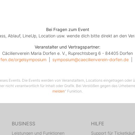
Bei Fragen zum Event
lass, Ablauf, LineUp, Location usw. wende dich bitte direkt an den Ver
Veranstalter und Vertragspartner:
Cäcilienverein Maria Dorfen e. V., Ruprechtsberg 6 - 84405 Dorfen
orfen.de/orgelsymposium
  |  
symposium@caecilienverein-dorfen.de
  |  
 dieses Events. Die Events werden von Veranstaltern, Locations eingetragen oder üb
her nicht verantwortlich für Inhalt oder Grafik. Bei Verstößen gegen das Urheberre
melden
" Funktion.
BUSINESS
HILFE
Leistungen und Funktionen
Support für Ticketkäuf