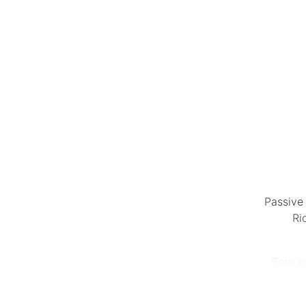
Passive
Ri
Ton- u