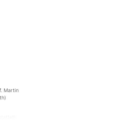
. Martin
th)
tattet!