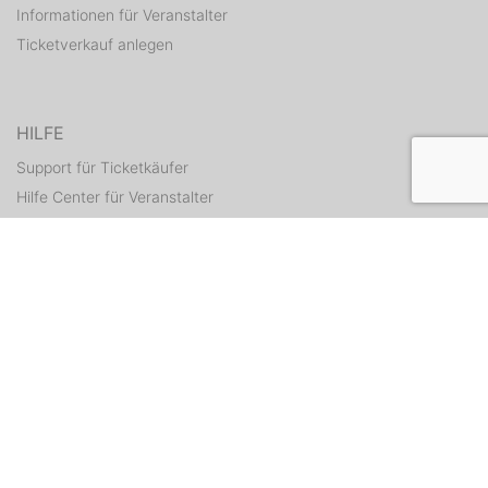
Informationen für Veranstalter
Ticketverkauf anlegen
HILFE
Support für Ticketkäufer
Hilfe Center für Veranstalter
Tickets erneut zusenden
KONTAKT
Kontaktformular
WEITERE ANGEBOTE
ditix.io
handballticket.de