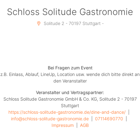
Dresscode: elegant / chic
Schloss Solitude Gastronomie
Tanzen ausdrücklich erwünscht!
Solitude 2 - 70197 Stuttgart -
Bei Fragen zum Event
z.B. Einlass, Ablauf, LineUp, Location usw. wende dich bitte direkt an
den Veranstalter
Veranstalter und Vertragspartner:
Schloss Solitude Gastronomie GmbH & Co. KG, Solitude 2 - 70197
Stuttgart
https://schloss-solitude-gastronomie.de/dine-and-dance/
  |  
info@schloss-solitude-gastronomie.de
  |  
07114690770
  |  
Impressum
  |  
AGB