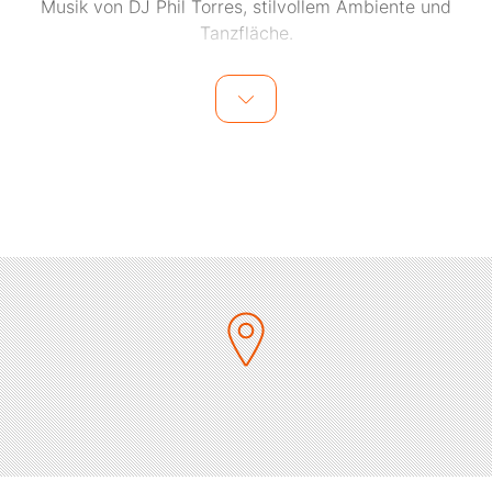
Musik von DJ Phil Torres, stilvollem Ambiente und
Tanzfläche.
Ablauf:
18:30 Uhr Empfang mit Sekt & Häppchen
19:15 Uhr Menüstart (3 Gänge)
Ab 21:00 Uhr Tanzfläche & Cocktails
Preis: 85 € p. P. – inkl. Eintritt, Aperitif & Menü
Menü:
Karotte–Ingwer-Süppchen
Kalbsfilet im Kräuterflädle-Mantel, glacierte Karotten,
Selleriepüree
Vegi: Kräuterflädleroulade mit winterlichem Gemüse,
auf Kerbelsoße mit
glacierten Karotten und Selleriepüree
Geeister Frankfurter Kranz, Crumble, Rumtopf