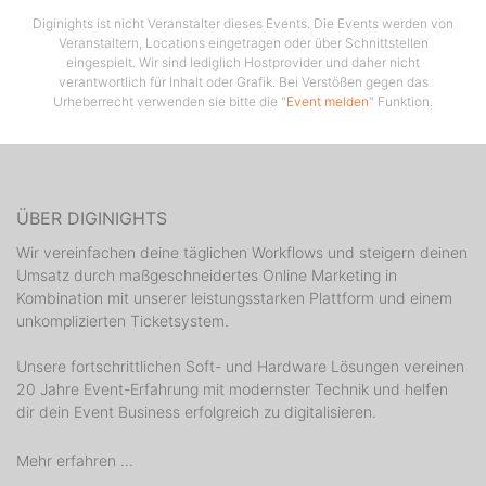
Diginights ist nicht Veranstalter dieses Events. Die Events werden von
Veranstaltern, Locations eingetragen oder über Schnittstellen
eingespielt. Wir sind lediglich Hostprovider und daher nicht
verantwortlich für Inhalt oder Grafik. Bei Verstößen gegen das
Urheberrecht verwenden sie bitte die "
Event melden
" Funktion.
ÜBER DIGINIGHTS
Wir vereinfachen deine täglichen Workflows und steigern deinen
Umsatz durch maßgeschneidertes Online Marketing in
Kombination mit unserer leistungsstarken Plattform und einem
unkomplizierten Ticketsystem.
Unsere fortschrittlichen Soft- und Hardware Lösungen vereinen
20 Jahre Event-Erfahrung mit modernster Technik und helfen
dir dein Event Business erfolgreich zu digitalisieren.
Mehr erfahren ...