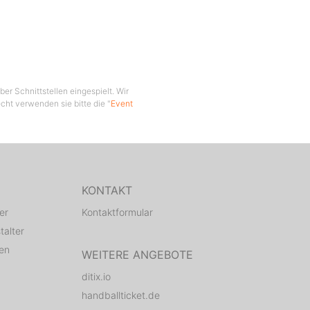
ischung
er Schnittstellen eingespielt. Wir
cht verwenden sie bitte die "
Event
KONTAKT
er
Kontaktformular
talter
den
WEITERE ANGEBOTE
ditix.io
handballticket.de