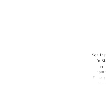
Seit fa
für S
Tren
hautn
Show p
Newc