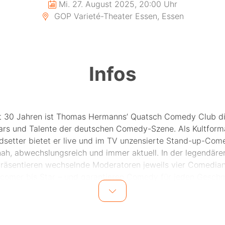
Mi. 27. August 2025, 20:00 Uhr
GOP Varieté-Theater Essen, Essen
Infos
st 30 Jahren ist Thomas Hermanns’ Quatsch Comedy Club d
tars und Talente der deutschen Comedy-Szene. Als Kultform
dsetter bietet er live und im TV unzensierte Stand-up-Com
ah, abwechslungsreich und immer aktuell. In der legendäre
räsentieren wechselnde Moderatoren jeweils vier Comedian
omer bis Star – und garantieren Comedy für jeden Gesch
Im August mit dabei:
Costa Meronianakis