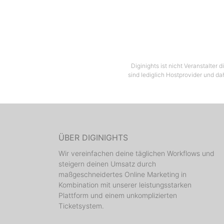
Der Cu
Diginights ist nicht Veranstalter
sind lediglich Hostprovider und da
ÜBER DIGINIGHTS
Wir vereinfachen deine täglichen Workflows und
steigern deinen Umsatz durch
maßgeschneidertes Online Marketing in
Kombination mit unserer leistungsstarken
Plattform und einem unkomplizierten
Ticketsystem.