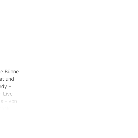
ie Bühne
at und
edy –
n Live
s – von
mack.