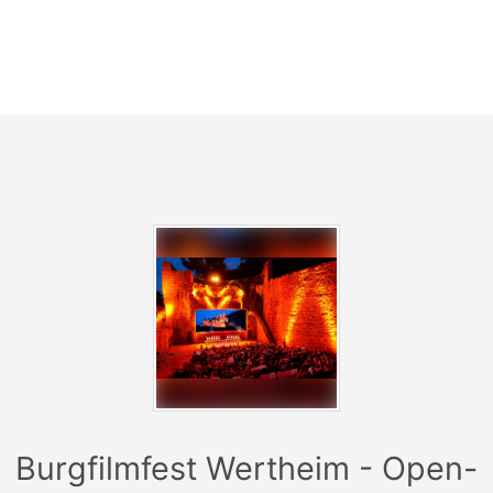
intergalaktische Krise zu lösen. Zum Glück trifft er
Glordon – einen jungen Außerirdischen mit vielen
Beinen, noch mehr Zähnen und einem großen Herz.
Gemeinsam stolpern die beiden von einem verrückten
Abenteuer ins nächste, retten nebenbei das
Kommuniversum und am Ende auch ein bisschen sich
selbst. Also für kleine und große Träumer: ab ins All...äh
ins Kino!
Burgfilmfest Wertheim - Open-