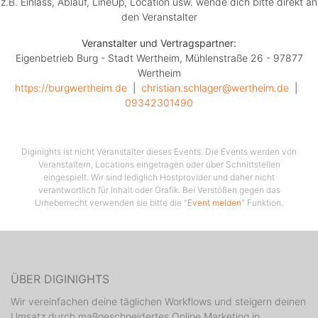
z.B. Einlass, Ablauf, LineUp, Location usw. wende dich bitte direkt an
den Veranstalter
Veranstalter und Vertragspartner:
Eigenbetrieb Burg - Stadt Wertheim, Mühlenstraße 26 - 97877
Wertheim
https://burgwertheim.de
  |  
christian.schlager@wertheim.de
  |  
09342301490
Diginights ist nicht Veranstalter dieses Events. Die Events werden von
Veranstaltern, Locations eingetragen oder über Schnittstellen
eingespielt. Wir sind lediglich Hostprovider und daher nicht
verantwortlich für Inhalt oder Grafik. Bei Verstößen gegen das
Urheberrecht verwenden sie bitte die "
Event melden
" Funktion.
ÜBER DIGINIGHTS
Wir vereinfachen deine täglichen Workflows und steigern deinen
Umsatz durch maßgeschneidertes Online Marketing in