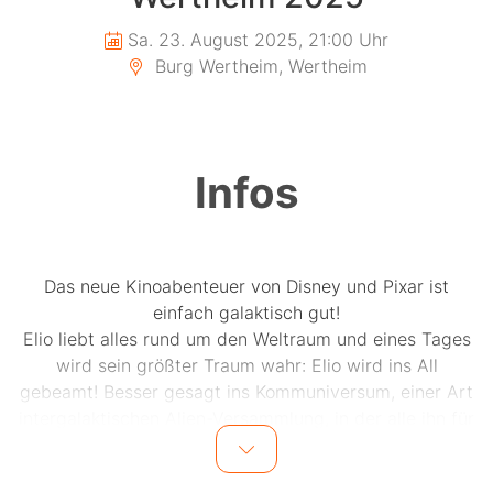
Sa. 23. August 2025, 21:00 Uhr
Burg Wertheim, Wertheim
Infos
Das neue Kinoabenteuer von Disney und Pixar ist
einfach galaktisch gut!
Elio liebt alles rund um den Weltraum und eines Tages
wird sein größter Traum wahr: Elio wird ins All
gebeamt! Besser gesagt ins Kommuniversum, einer Art
intergalaktischen Alien-Versammlung, in der alle ihn für
den Anführer der Erde halten. Blöd nur, dass Elio null
Plan hat … und trotzdem verspricht, eine