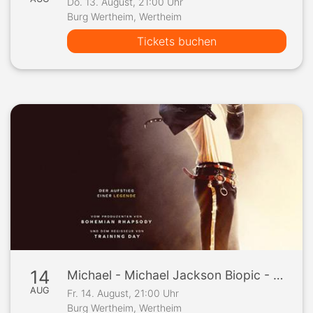
Do. 13. August, 21:00 Uhr
Burg Wertheim, Wertheim
Tickets buchen
14
Michael - Michael Jackson Biopic - Burgfilmfest Wertheim 2026
AUG
Fr. 14. August, 21:00 Uhr
Burg Wertheim, Wertheim