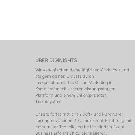
ÜBER DIGINIGHTS
Wir vereinfachen deine täglichen Workflows und
steigern deinen Umsatz durch
maßgeschneidertes Online Marketing in
Kombination mit unserer leistungsstarken
Plattform und einem unkomplizierten
Ticketsystem.
Unsere fortschrittlichen Soft- und Hardware
Lösungen vereinen 20 Jahre Event-Erfahrung mit
modernster Technik und helfen dir dein Event
Business erfolgreich zu digitalisieren.