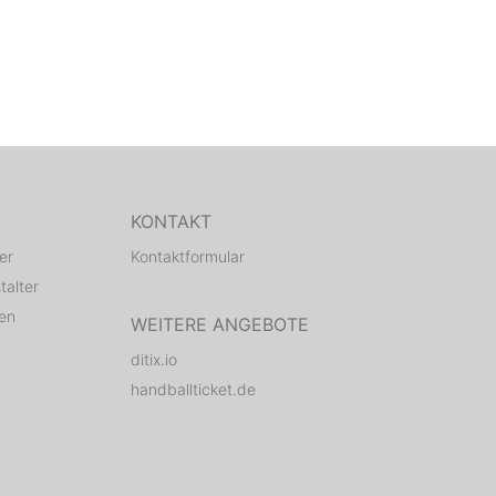
KONTAKT
er
Kontaktformular
talter
den
WEITERE ANGEBOTE
ditix.io
handballticket.de