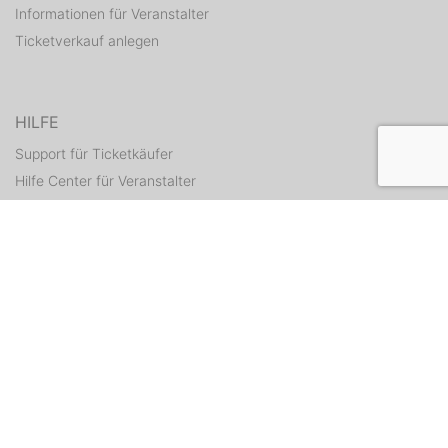
Informationen für Veranstalter
Ticketverkauf anlegen
HILFE
Support für Ticketkäufer
Hilfe Center für Veranstalter
Tickets erneut zusenden
KONTAKT
Kontaktformular
WEITERE ANGEBOTE
ditix.io
handballticket.de