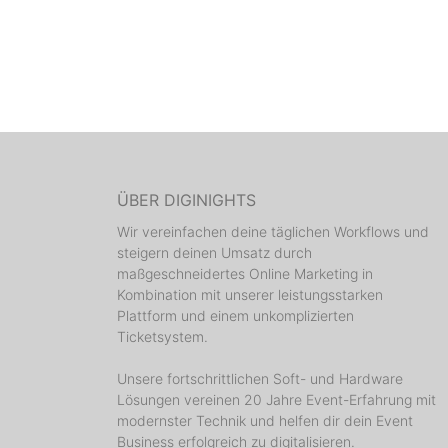
ÜBER DIGINIGHTS
Wir vereinfachen deine täglichen Workflows und
steigern deinen Umsatz durch
maßgeschneidertes Online Marketing in
Kombination mit unserer leistungsstarken
Plattform und einem unkomplizierten
Ticketsystem.
Unsere fortschrittlichen Soft- und Hardware
Lösungen vereinen 20 Jahre Event-Erfahrung mit
modernster Technik und helfen dir dein Event
Business erfolgreich zu digitalisieren.