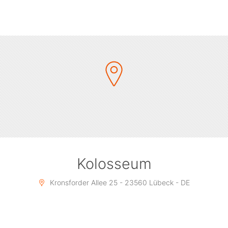
gestaltete Bowie-Show und einen unüberhörbaren
Tribute-Act!
Das einzigartige Konzert der fünfköpfigen „Absolute
Bowie“ Truppe bietet reichlich Stoff zum Hören und
Sehen und mehr Kostümwechsel als jede andere Show.
Damit kein Bowie Fan zu kurz kommt, verspricht die
Show von allem etwas. Die „All Killer Performance“
enthält Titel aus den Alben „Ziggy Stardust & The
Spiders From Mars“, „Heroes“ „Aladdin Sane“ und viele
mehr.
Mit Andy Marr an der Gitarre, Telegram Sam am Bass,
Kolosseum
Varo Sisti am Keyboard, Alessandro Riccardi am
Schlagzeug und dem unglaublichen Gesang von John
Kronsforder Allee 25 - 23560 Lübeck - DE
O’Neill spielen sie mit einer Liebe zum Detail und
garantieren eine Nacht im Bowie Style!
Also kramt im Schrank nach euren glitzernden