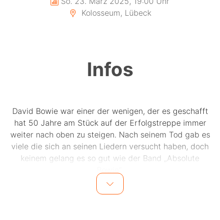
So. 23. März 2025, 19:00 Uhr
Kolosseum, Lübeck
Infos
David Bowie war einer der wenigen, der es geschafft
hat 50 Jahre am Stück auf der Erfolgstreppe immer
weiter nach oben zu steigen. Nach seinem Tod gab es
viele die sich an seinen Liedern versucht haben, doch
keinem gelang es so gut wie der Band „Absolute
Bowie“.
Sie ist die authentischste David-Bowie-Hommage, die
es gibt und sie machen Lust auf mehr. Mit
elektrisierenden Performances bieten sie eine kreativ