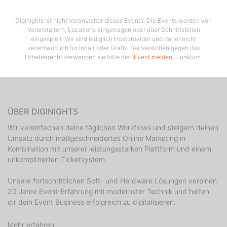
Tanzstiefeln, malt euch einen Blitz ins Gesicht und
erlebt die 17. Tournee der besten Bowie Band live mit.
Diginights ist nicht Veranstalter dieses Events. Die Events werden von
Veranstaltern, Locations eingetragen oder über Schnittstellen
Extra für euch machen sie Halt in Deutschland und
eingespielt. Wir sind lediglich Hostprovider und daher nicht
verantwortlich für Inhalt oder Grafik. Bei Verstößen gegen das
spielen gleich 9 ihrer mitreißenden Shows sicherlich
Urheberrecht verwenden sie bitte die "
Event melden
" Funktion.
auch in eurer Nähe!
ÜBER DIGINIGHTS
Wir vereinfachen deine täglichen Workflows und steigern deinen
Umsatz durch maßgeschneidertes Online Marketing in
Kombination mit unserer leistungsstarken Plattform und einem
unkomplizierten Ticketsystem.
Unsere fortschrittlichen Soft- und Hardware Lösungen vereinen
20 Jahre Event-Erfahrung mit modernster Technik und helfen
dir dein Event Business erfolgreich zu digitalisieren.
Mehr erfahren ...