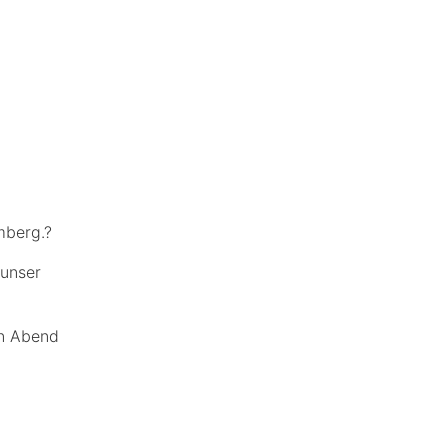
mberg.?
 unser
en Abend