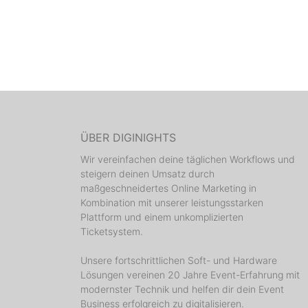
ÜBER DIGINIGHTS
Wir vereinfachen deine täglichen Workflows und
steigern deinen Umsatz durch
maßgeschneidertes Online Marketing in
Kombination mit unserer leistungsstarken
Plattform und einem unkomplizierten
Ticketsystem.
Unsere fortschrittlichen Soft- und Hardware
Lösungen vereinen 20 Jahre Event-Erfahrung mit
modernster Technik und helfen dir dein Event
Business erfolgreich zu digitalisieren.