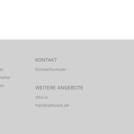
KONTAKT
er
Kontaktformular
talter
den
WEITERE ANGEBOTE
ditix.io
handballticket.de