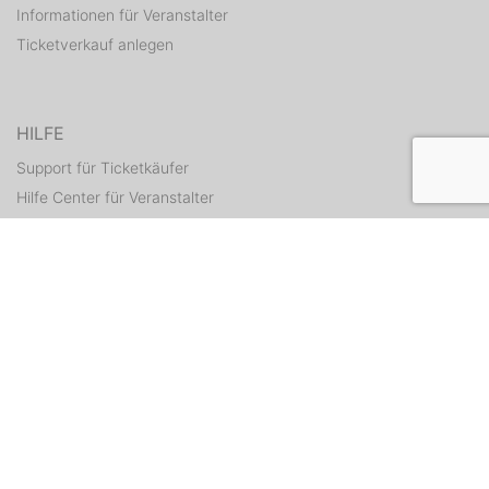
Informationen für Veranstalter
Ticketverkauf anlegen
HILFE
Support für Ticketkäufer
Hilfe Center für Veranstalter
Tickets erneut zusenden
KONTAKT
Kontaktformular
WEITERE ANGEBOTE
ditix.io
handballticket.de