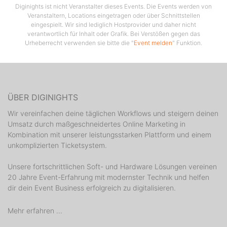
Diginights ist nicht Veranstalter dieses Events. Die Events werden von
Veranstaltern, Locations eingetragen oder über Schnittstellen
eingespielt. Wir sind lediglich Hostprovider und daher nicht
verantwortlich für Inhalt oder Grafik. Bei Verstößen gegen das
Urheberrecht verwenden sie bitte die "
Event melden
" Funktion.
ÜBER DIGINIGHTS
Wir vereinfachen deine täglichen Workflows und steigern deinen
Umsatz durch maßgeschneidertes Online Marketing in
Kombination mit unserer leistungsstarken Plattform und einem
unkomplizierten Ticketsystem.
Unsere fortschrittlichen Soft- und Hardware Lösungen vereinen
20 Jahre Event-Erfahrung mit modernster Technik und helfen
dir dein Event Business erfolgreich zu digitalisieren.
Mehr erfahren ...