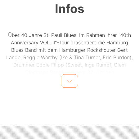
Infos
Über 40 Jahre St. Pauli Blues! Im Rahmen ihrer "40th
Anniversary VOL. II"-Tour präsentiert die Hamburg
Blues Band mit dem Hamburger Rockshouter Gert
Lange, Reggie Worthy (Ike & Tina Turner, Eric Burdon),
Drummer Eddie Filipp (Sweet, Inga Rumpf, Clem
Clempson Band) und dem 32-jährigen
Ausnahmegitarristen Krissy Matthews "This guy is the
real deal" (Beth Hart), Songs aus über 4 Jahrzehnten
HBB & des britischen Gitarren Shooting Stars. Ein
musikalisches Feuerwerk mit Freunden, Weggefahrten,
echten Typen & Originals.