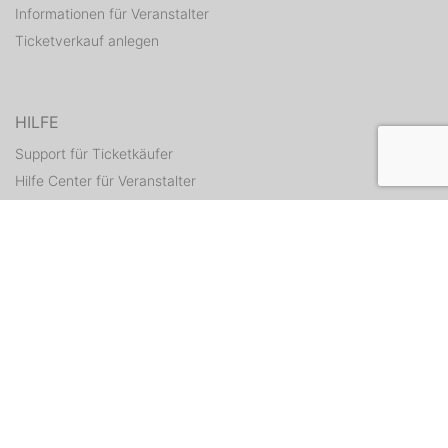
Informationen für Veranstalter
Ticketverkauf anlegen
HILFE
Support für Ticketkäufer
Hilfe Center für Veranstalter
Tickets erneut zusenden
KONTAKT
Kontaktformular
WEITERE ANGEBOTE
ditix.io
handballticket.de