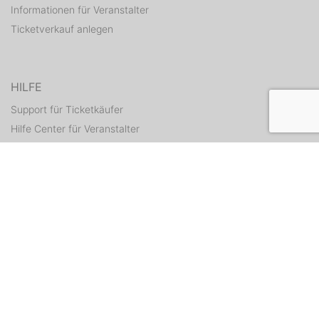
Informationen für Veranstalter
Ticketverkauf anlegen
HILFE
Support für Ticketkäufer
Hilfe Center für Veranstalter
Tickets erneut zusenden
KONTAKT
Kontaktformular
WEITERE ANGEBOTE
ditix.io
handballticket.de