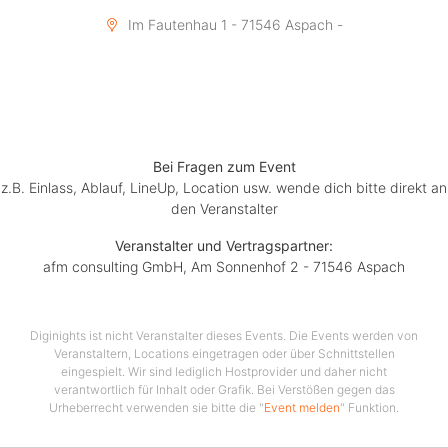
Im Fautenhau 1 - 71546 Aspach -
Bei Fragen zum Event
z.B. Einlass, Ablauf, LineUp, Location usw. wende dich bitte direkt an
den Veranstalter
Veranstalter und Vertragspartner:
afm consulting GmbH, Am Sonnenhof 2 - 71546 Aspach
Diginights ist nicht Veranstalter dieses Events. Die Events werden von
Veranstaltern, Locations eingetragen oder über Schnittstellen
eingespielt. Wir sind lediglich Hostprovider und daher nicht
verantwortlich für Inhalt oder Grafik. Bei Verstößen gegen das
Urheberrecht verwenden sie bitte die "
Event melden
" Funktion.