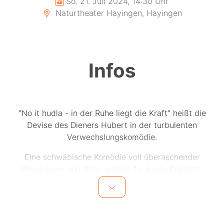
So. 21. Juli 2024, 14:30 Uhr
Naturtheater Hayingen, Hayingen
Infos
"No it hudla - in der Ruhe liegt die Kraft" heißt die
Devise des Dieners Hubert in der turbulenten
Verwechslungskomödie.
Eine schwäbische Komödie voll überaschender
Wendungen und Witz, welche für beste Freilicht-
Unterhaltung sorgt.
"No it hudla!"