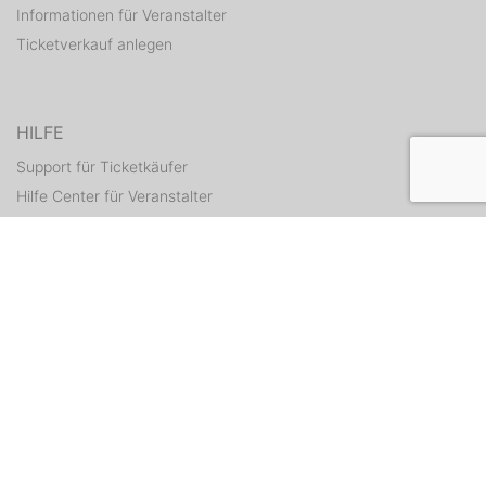
Informationen für Veranstalter
Ticketverkauf anlegen
HILFE
Support für Ticketkäufer
Hilfe Center für Veranstalter
Tickets erneut zusenden
KONTAKT
Kontaktformular
WEITERE ANGEBOTE
ditix.io
handballticket.de