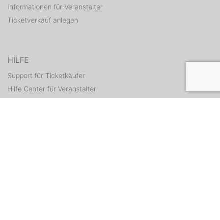
Informationen für Veranstalter
Ticketverkauf anlegen
HILFE
Support für Ticketkäufer
Hilfe Center für Veranstalter
Tickets erneut zusenden
KONTAKT
Kontaktformular
WEITERE ANGEBOTE
ditix.io
handballticket.de