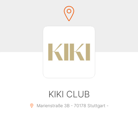
Tischreservierungen gerne über DM!
KIKI CLUB
Marienstraße 3B - 70178 Stuttgart -