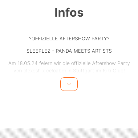
Infos
?OFFIZIELLE AFTERSHOW PARTY?
SLEEPLEZ - PANDA MEETS ARTISTS
Am 18.05.24 feiern wir die offizielle Aftershow Party
von olexesh x celoabdi in Stuttgart im Kiki Club!
Specials and more cooming soon
Für die besten Sounds sorgen @djlilxooo (Resident DJ)
@djsandro_calma (Freiburg)
Es wird eine unvergessliche Nacht und wir freuen uns
auf jeden einzelnen?