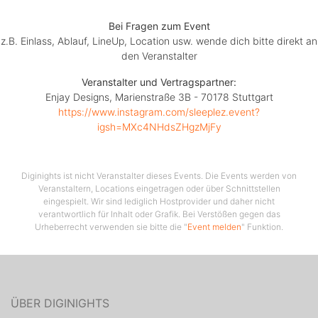
Bei Fragen zum Event
z.B. Einlass, Ablauf, LineUp, Location usw. wende dich bitte direkt an
den Veranstalter
Veranstalter und Vertragspartner:
Enjay Designs, Marienstraße 3B - 70178 Stuttgart
https://www.instagram.com/sleeplez.event?
igsh=MXc4NHdsZHgzMjFy
Diginights ist nicht Veranstalter dieses Events. Die Events werden von
Veranstaltern, Locations eingetragen oder über Schnittstellen
eingespielt. Wir sind lediglich Hostprovider und daher nicht
verantwortlich für Inhalt oder Grafik. Bei Verstößen gegen das
Urheberrecht verwenden sie bitte die "
Event melden
" Funktion.
ÜBER DIGINIGHTS