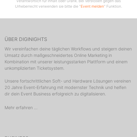
verantwortlich für Inhalt oder Grafik. Bei Verstößen gegen das
Urheberrecht verwenden sie bitte die "
Event melden
" Funktion.
ÜBER DIGINIGHTS
Wir vereinfachen deine täglichen Workflows und steigern deinen
Umsatz durch maßgeschneidertes Online Marketing in
Kombination mit unserer leistungsstarken Plattform und einem
unkomplizierten Ticketsystem.
Unsere fortschrittlichen Soft- und Hardware Lösungen vereinen
20 Jahre Event-Erfahrung mit modernster Technik und helfen
dir dein Event Business erfolgreich zu digitalisieren.
Mehr erfahren ...