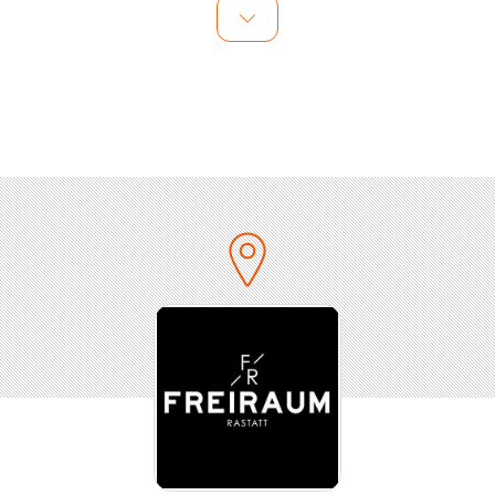
Taucht ein in eine unvergessliche Partynacht mit VIZE,
der euch mit seinen Top-Hits begeistern wird:
NEVER LET ME DOWN
CLOSE YOUR EYES
THANK YOU (NOT SO BAD)
EASY PEASY
Lasst euch von den Beats mitreißen und tanzt durch
Nacht !
Wir freuen uns darauf, mit euch gemeinsam eine
unvergessliche Partynacht zu erleben!