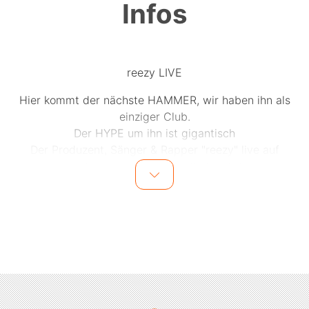
Infos
reezy LIVE
Hier kommt der nächste HAMMER, wir haben ihn als
einziger Club.
Der HYPE um ihn ist gigantisch
Der Produzent, Sänger & Rapper "reezy" live auf
unserer Bühne in der Mainhall planet dance
Neben seinen eigenen Hits produziert reezy z.b. auch
Tracks für Bausa und Rin und seine features mit
Luciano kennt jeder. Es wird magisch an diesem
Samstag
Für VIP Buchungen bitte email an vip@kinki.de
Unser unschlagbares SATURDAY Angebot:
Vodka Energy Deal