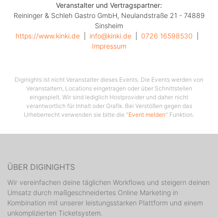
Veranstalter und Vertragspartner:
Reininger & Schleh Gastro GmbH, Neulandstraße 21 - 74889
Sinsheim
https://www.kinki.de
  |  
info@kinki.de
  |  
0726 16598530
  |  
Impressum
Diginights ist nicht Veranstalter dieses Events. Die Events werden von
Veranstaltern, Locations eingetragen oder über Schnittstellen
eingespielt. Wir sind lediglich Hostprovider und daher nicht
verantwortlich für Inhalt oder Grafik. Bei Verstößen gegen das
Urheberrecht verwenden sie bitte die "
Event melden
" Funktion.
ÜBER DIGINIGHTS
Wir vereinfachen deine täglichen Workflows und steigern deinen
Umsatz durch maßgeschneidertes Online Marketing in
Kombination mit unserer leistungsstarken Plattform und einem
unkomplizierten Ticketsystem.