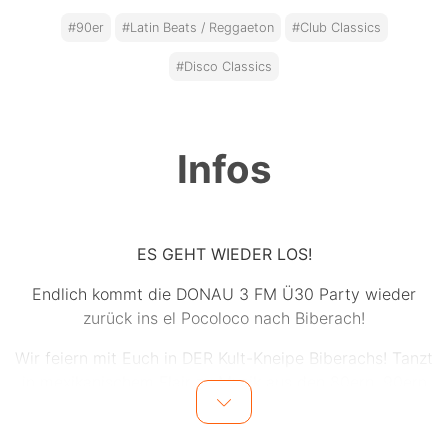
#90er
#Latin Beats / Reggaeton
#Club Classics
#Disco Classics
Infos
ES GEHT WIEDER LOS!
Endlich kommt die DONAU 3 FM Ü30 Party wieder
zurück ins el Pocoloco nach Biberach!
Wir feiern mit Euch in DER Kult-Kneipe Biberachs! Tanzt
in mexikanischem Flair zu Musik aus den 80ern, 90ern
und natürlich zu den Hits von Heute!
Der DJ sorgt ganz sicher dafür, dass kein Fuß ruhig am