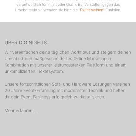
verantwortlich für Inhalt oder Grafik. Bei Verstößen gegen das
Urheberrecht verwenden sie bitte die "
Event melden
" Funktion.
ÜBER DIGINIGHTS
Wir vereinfachen deine täglichen Workflows und steigern deinen
Umsatz durch maßgeschneidertes Online Marketing in
Kombination mit unserer leistungsstarken Plattform und einem
unkomplizierten Ticketsystem.
Unsere fortschrittlichen Soft- und Hardware Lösungen vereinen
20 Jahre Event-Erfahrung mit modernster Technik und helfen
dir dein Event Business erfolgreich zu digitalisieren.
Mehr erfahren ...