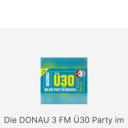
Boden stehen bleibt. Die original DONAU 3 FM Ü30
Party im Poco Loco in Biberach – los gehts immer um
22 Uhr.
Tickets gibt es auch an der Abendkasse für 12 Euro.
Die DONAU 3 FM Ü30 Party im