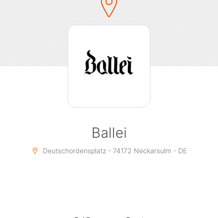
Ballei
Deutschordensplatz - 74172 Neckarsulm - DE