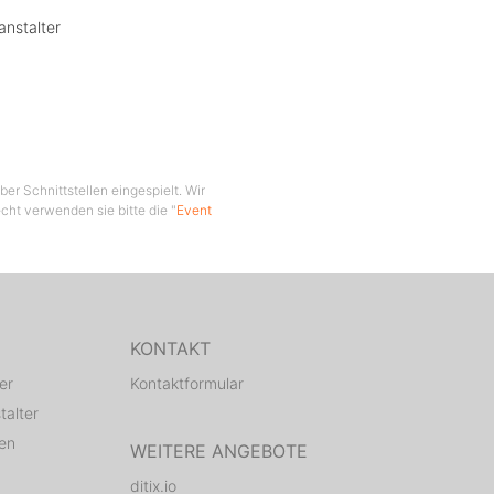
anstalter
er Schnittstellen eingespielt. Wir
cht verwenden sie bitte die "
Event
KONTAKT
er
Kontaktformular
talter
den
WEITERE ANGEBOTE
ditix.io