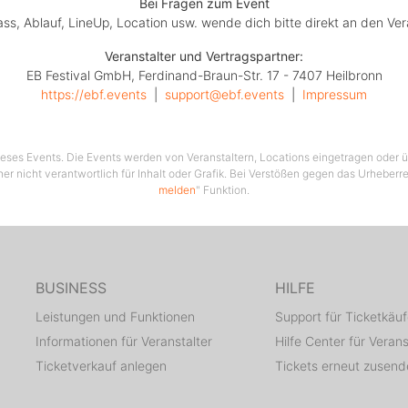
Bei Fragen zum Event
lass, Ablauf, LineUp, Location usw. wende dich bitte direkt an den Ver
Veranstalter und Vertragspartner:
EB Festival GmbH, Ferdinand-Braun-Str. 17 - 7407 Heilbronn
https://ebf.events
  |  
support@ebf.events
  |  
Impressum
 dieses Events. Die Events werden von Veranstaltern, Locations eingetragen oder üb
her nicht verantwortlich für Inhalt oder Grafik. Bei Verstößen gegen das Urheberre
melden
" Funktion.
BUSINESS
HILFE
Leistungen und Funktionen
Support für Ticketkäuf
Informationen für Veranstalter
Hilfe Center für Verans
Ticketverkauf anlegen
Tickets erneut zusen