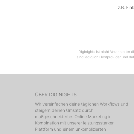
z.B. Ein
Diginights ist nicht Veranstalter
sind lediglich Hostprovider und da
ÜBER DIGINIGHTS
Wir vereinfachen deine täglichen Workflows und
steigern deinen Umsatz durch
maßgeschneidertes Online Marketing in
Kombination mit unserer leistungsstarken
Plattform und einem unkomplizierten