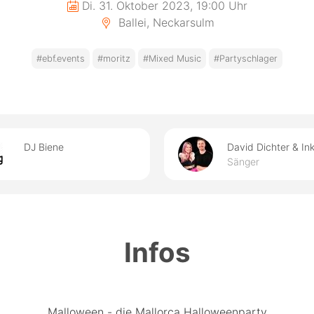
Di. 31. Oktober 2023, 19:00 Uhr
Ballei, Neckarsulm
#ebf.events
#moritz
#Mixed Music
#Partyschlager
DJ Biene
David Dichter & Ink
Sänger
Infos
Malloween - die Mallorca Halloweenparty