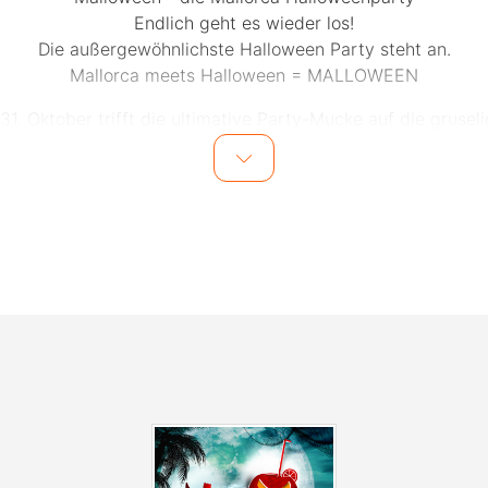
Endlich geht es wieder los!
Die außergewöhnlichste Halloween Party steht an.
Mallorca meets Halloween = MALLOWEEN
1. Oktober trifft die ultimative Party-Mucke auf die grusel
nacht des Jahres. Sei dabei wenn die Malle-Stars die Stim
der Ballei Neckarsulm zum Kochen bringen.