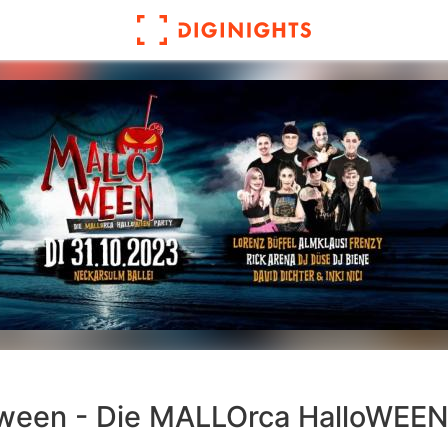
ween - Die MALLOrca HalloWEEN