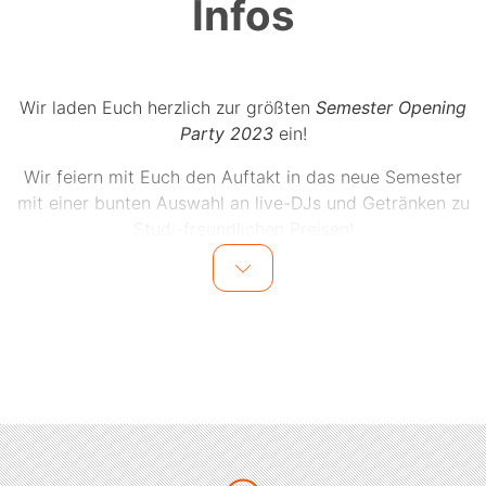
Infos
Wir laden Euch herzlich zur größten
Semester Opening
Party 2023
ein!
Wir feiern mit Euch den Auftakt in das neue Semester
mit einer bunten Auswahl an live-DJs und Getränken zu
Studi-freundlichen Preisen!
Sichert Euch jetzt Eure Tickets und lasst uns
gemeinsam einen unvergesslichen Abend erleben!