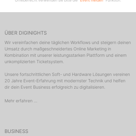
Urheberrecht verwenden sie bitte die "
Event melden
" Funktion.
ÜBER DIGINIGHTS
Wir vereinfachen deine täglichen Workflows und steigern deinen
Umsatz durch maßgeschneidertes Online Marketing in
Kombination mit unserer leistungsstarken Plattform und einem
unkomplizierten Ticketsystem.
Unsere fortschrittlichen Soft- und Hardware Lösungen vereinen
20 Jahre Event-Erfahrung mit modernster Technik und helfen
dir dein Event Business erfolgreich zu digitalisieren.
Mehr erfahren ...
BUSINESS