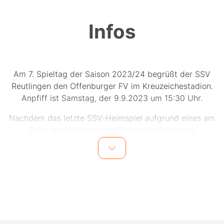
Infos
Am 7. Spieltag der Saison 2023/24 begrüßt der SSV
Reutlingen den Offenburger FV im Kreuzeichestadion.
Anpfiff ist Samstag, der 9.9.2023 um 15:30 Uhr.
Nachdem das letzte SSV-Heimspiel aufgrund eines am
Ende letztendlich glimpflich ausgegangenen
medizinischen Notfalls kurzfristig abgesagt werden
musste, geht es am Samstag gegen den Offenburger
FV. Nach zwei hohen Siegen gegen Oberachern und
Holzhausen musste der SSV Reutlingen zuletzt eine 4:1
Schlappe gegen Pforzheim hinnehmen.
Die Offenburger sind mit einem Sieg, einem
Unentschieden und vier Niederlagen schlecht in die