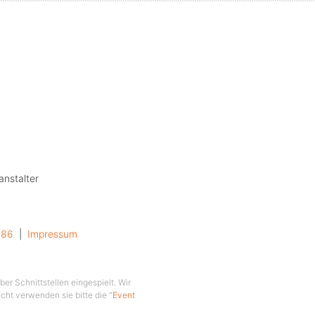
 keinen
g beim
 – Das
stens
t mit
anstalter
ine
286
  |  
Impressum
zählten
er Schnittstellen eingespielt. Wir
cht verwenden sie bitte die "
Event