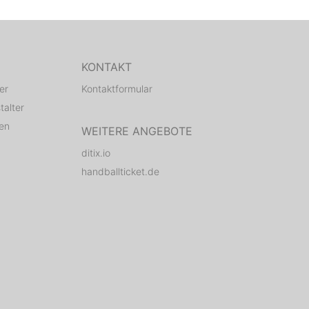
KONTAKT
er
Kontaktformular
talter
den
WEITERE ANGEBOTE
ditix.io
handballticket.de