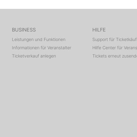
BUSINESS
HILFE
Leistungen und Funktionen
Support für Ticketkäuf
Informationen für Veranstalter
Hilfe Center für Verans
Ticketverkauf anlegen
Tickets erneut zusen