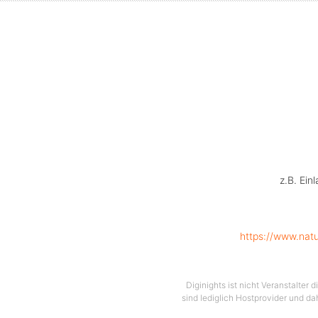
Diesma
und S
hin z
wahr
Der 
z.B. Ein
se
https://www.nat
zum Pu
Diginights ist nicht Veranstalter
sind lediglich Hostprovider und da