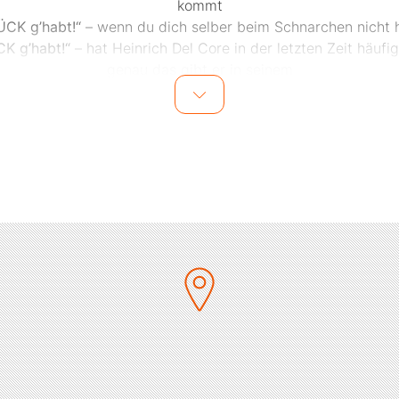
kommt
ÜCK g’habt!“
– wenn du dich selber beim Schnarchen nicht 
K g’habt!“
– hat Heinrich Del Core in der letzten Zeit häufi
genau das gibt er in seinem
Programm zum Besten. Heinrich Del Core nimmt uns erneut 
eine Reise durch den
g - absolut skurril, alltagstauglich und irrwitzig zugleich. In 
Handgepäck hat er neue,
h komische Geschichten, unzählige Lacher und eine Menge 
dabei …und seine
Schuhe! Seine roten Schuhe!
Der halbe Restitaliener versteht es mit seiner sympathischen
schwäbischen Leichtigkeit die
ituationen so detailgetreu wiederzugeben, dass das Publiku
in seinem Bann gezogen
und seinem Charme nicht auskommt. Ein unvergleichlicher M
Situationskomik, Charisma
prachwitz. Mit Heinrich Del Core treffen sich Italien, Deutsc
Comedy und Kabarett.