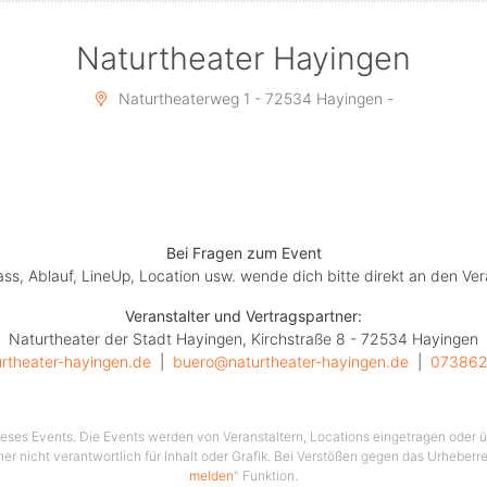
l dreht sich alles rund ums Glück -der Italo-Schwabe macht
Halt vor Polizeikontrollen
Naturtheater Hayingen
aunabesuchen. Auch was es mit der Einverständniserklärun
Sex in Schweden auf sich hat
Naturtheaterweg 1 - 72534 Hayingen -
wird in seiner unnachahmlichen Art erläutern. Selbst seine
Urlaubserlebnisse und Bahnfahrten bis
ur Darmspiegelung werden nicht ausgelassen. Eins ist sicher
Publikum wird weiterhin mit
en Begebenheiten des Alltags einen ganzen Abend lang be
unterhalten!
Bei Fragen zum Event
zahlreich preisgekrönte Kabarettist und Comedian überzeug
lass, Ablauf, LineUp, Location usw. wende dich bitte direkt an den Ver
seinem neuen
Veranstalter und Vertragspartner:
hr kurzweiligen und pointenreichen Programm und schafft e
Naturtheater der Stadt Hayingen, Kirchstraße 8 - 72534 Hayingen
einzigartige Verbindung und Nähe
urtheater-hayingen.de
  |  
buero@naturtheater-hayingen.de
  |  
07386
blikum, das sich immer wieder selber in seinen irrwitzig er
Geschichten lachend
wiederfinden wird……
 dieses Events. Die Events werden von Veranstaltern, Locations eingetragen oder üb
her nicht verantwortlich für Inhalt oder Grafik. Bei Verstößen gegen das Urheberre
melden
" Funktion.