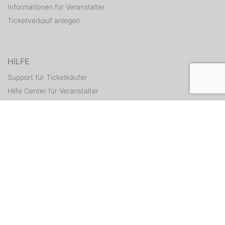
Informationen für Veranstalter
Ticketverkauf anlegen
HILFE
Support für Ticketkäufer
Hilfe Center für Veranstalter
Tickets erneut zusenden
KONTAKT
Kontaktformular
WEITERE ANGEBOTE
ditix.io
handballticket.de