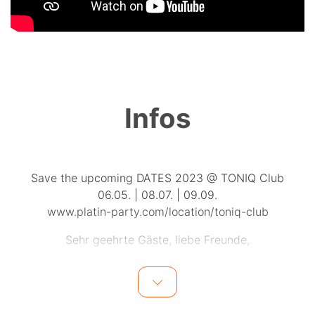
Infos
Save the upcoming DATES 2023 @ TONIQ Club
06.05. | 08.07. | 09.09.
www.platin-party.com/location/toniq-club
Sehr geehrte Gäste, liebe Freunde,
Es gibt sie, die besondere Party die man einfach
erleben muss.
Willk♡mmen zur