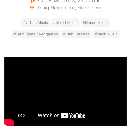
Sa. 06. Mai 2023, 23:00 Uhr
Toniq Heidelberg, Heidelberg
#Urban Music
#Mixed Music
#House Music
#Latin Beats / Reggaeton
#Club Classics
#Black Music