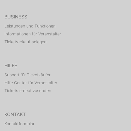
A Little Party Never Killed Nobody.
BUSINESS
ZITAT Ludwigsburger Kreiszeitung:
"Mit den Partys ist es wie mit den Kreditkarten. Es gibt
Leistungen und Funktionen
die Standard-Ausgaben und es gibt die
Informationen für Veranstalter
exklusiveren Editionen. Die ü30 Platin Party zählt, wie
Ticketverkauf anlegen
der Name verrät, zur zweiten Kategorie."
HILFE
Support für Ticketkäufer
Hilfe Center für Veranstalter
Tickets erneut zusenden
KONTAKT
Kontaktformular