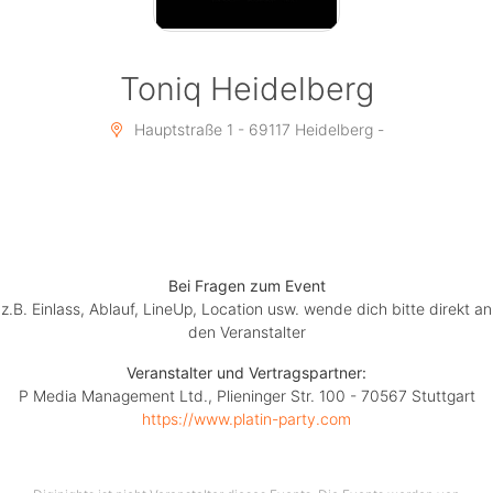
PARKEN im Parkhaus Darmstädter Hof zum Nachttarif
(21.00 - 04.00 Uhr): max. 4,00 €. Das Parkhaus ist
durchgehend geöffnet.
Toniq Heidelberg
Tisch-Reservierungen empfohlen unter:
https://www.toniq-club.de/contact
Hauptstraße 1 - 69117 Heidelberg -
Exklusive PARTYFOTOS
www.platin-party.com/fotos
www.facebook.com/PlatinParty/photos_albums
HASHTAG für Event-Fotos: #platinparty
Bei Fragen zum Event
z.B. Einlass, Ablauf, LineUp, Location usw. wende dich bitte direkt an
SOCIAL MEDIA
den Veranstalter
www.facebook.com/PlatinParty
www.instagram.com/platin.party
Veranstalter und Vertragspartner:
www.tiktok.com/@platinparty
P Media Management Ltd., Plieninger Str. 100 - 70567 Stuttgart
www.youtube.com/PlatinParty
https://www.platin-party.com
TICKETS
♡ Du hast an diesem Tag Geburtstag? Wir feiern