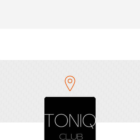
Best of Reggaeton & Black-Music
♬ Never miss the chance to Dance
♥ Flirtfaktor 100 %
+ Toniq. Die imposanteste Location & Top Hotspot in
Heidelberg
+ Purple lights Carpet & Fotowand
+ Einzigartige Atmosphäre
+ Cocktail-Bar
+ Champagne & Candy
+ Raucher-Lounge
+ VIP-CARD Gewinnspiel​
Für Fotos, Ticket-Verlosung & Einladungen bei
Facebook Platin Party liken
www.facebook.com/PlatinParty
INVITE YOUR FRIENDS! Bitte weitersagen.