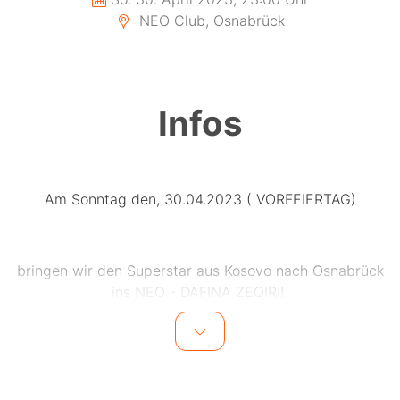
NEO Club, Osnabrück
Infos
Am Sonntag den, 30.04.2023 ( VORFEIERTAG)
bringen wir den Superstar aus Kosovo nach Osnabrück
ins NEO - DAFINA ZEQIRI!
Sie gilt als die albanische Pop-Queen die mit
zahlreichen Hits ihre Fans begeistert hat. Wie zb: