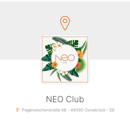
___________________________
NEO CLUB
Pagenstecherstrasse.48
49090 Osnabrück
NEO Club
Pagenstecherstraße 48 - 49090 Osnabrück - DE