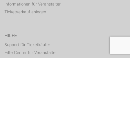
Informationen für Veranstalter
Ticketverkauf anlegen
HILFE
Support für Ticketkäufer
Hilfe Center für Veranstalter
Tickets erneut zusenden
KONTAKT
Kontaktformular
WEITERE ANGEBOTE
ditix.io
handballticket.de