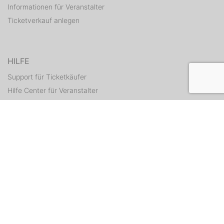
Informationen für Veranstalter
Ticketverkauf anlegen
HILFE
Support für Ticketkäufer
Hilfe Center für Veranstalter
Tickets erneut zusenden
KONTAKT
Kontaktformular
WEITERE ANGEBOTE
ditix.io
handballticket.de