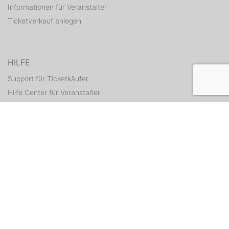
Informationen für Veranstalter
Ticketverkauf anlegen
HILFE
Support für Ticketkäufer
Hilfe Center für Veranstalter
Tickets erneut zusenden
KONTAKT
Kontaktformular
WEITERE ANGEBOTE
ditix.io
handballticket.de