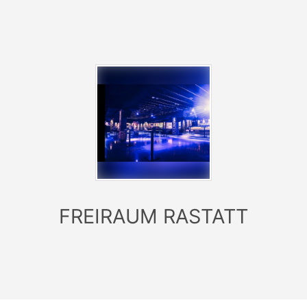
ausgefülltes, von den Eltern unterschriebenes U18-
Formular! Jede Volljährige Person, darf die Aufsicht für
maximal eine Person U18 übernehmen.
U-18-FORMULAR:
https://muttizettel.net/
FREIRAUM RASTATT