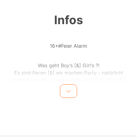
Infos
16+#Feier Alarm
Was geht Boy's [&] Girl's ?!
Es sind Ferien [&] wir machen Party - natürlich!
Check in zur 16+ Special Party am 23.12.2022 [&]
verpass' nicht wenn der Freiraum wieder mal ganz
gepflegt mit Euch abreißt!
EXKLUSIVER EINLASS für alle ab 16 Jahren!
SEID IHR AM START ?
INFO:
Jede minderjährige Person (U18) benötigt eine
Begleitperson ÜBER 18 Jahren sowie ein vollständig