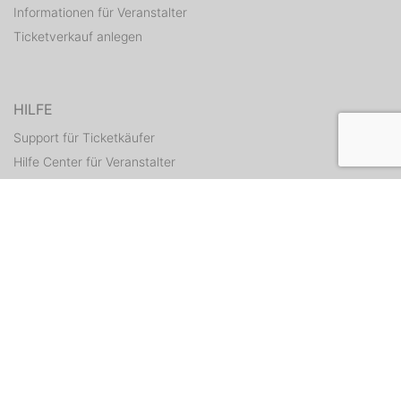
Informationen für Veranstalter
Ticketverkauf anlegen
HILFE
Support für Ticketkäufer
Hilfe Center für Veranstalter
Tickets erneut zusenden
KONTAKT
Kontaktformular
WEITERE ANGEBOTE
ditix.io
handballticket.de