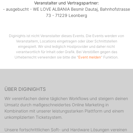
Veranstalter und Vertragspartner:
- ausgebucht - WE LOVE ALBANIA Besmir Dautaj, Bahnhofstrasse
73 - 71229 Leonberg
Diginights ist nicht Veranstalter dieses Events. Die Events werden von
Veranstaltern, Locations eingetragen oder über Schnittstellen
eingespielt. Wir sind lediglich Hostprovider und daher nicht
verantwortlich für Inhalt oder Grafik. Bei Verstößen gegen das
Urheberrecht verwenden sie bitte die "
Event melden
" Funktion.
ÜBER DIGINIGHTS
Wir vereinfachen deine täglichen Workflows und steigern deinen
Umsatz durch maßgeschneidertes Online Marketing in
Kombination mit unserer leistungsstarken Plattform und einem
unkomplizierten Ticketsystem.
Unsere fortschrittlichen Soft- und Hardware Lösungen vereinen