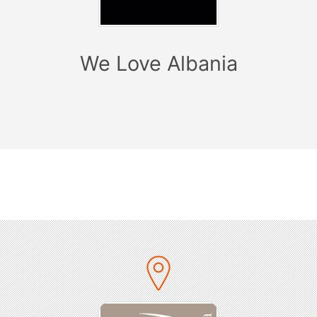
• DJ KOREX
We Love Albania
__________________________________
Auch für dieses Event gelten die 2GS!
EINE RÜCKERSTATTUNG IST AUSGESCHLOSSEN!
Sofern von der Regierung Änderungen anfallen werden
wir dies berücksichtigen!
__________________________________
CARL BENZ ARENA
MERCEDESSTRASSE.73D