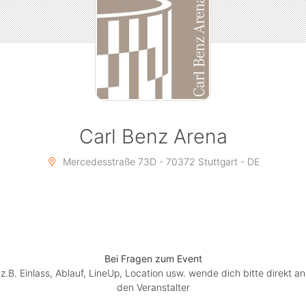
70372 STUTTGART
Carl Benz Arena
Mercedesstraße 73D - 70372 Stuttgart - DE
Bei Fragen zum Event
z.B. Einlass, Ablauf, LineUp, Location usw. wende dich bitte direkt an
den Veranstalter