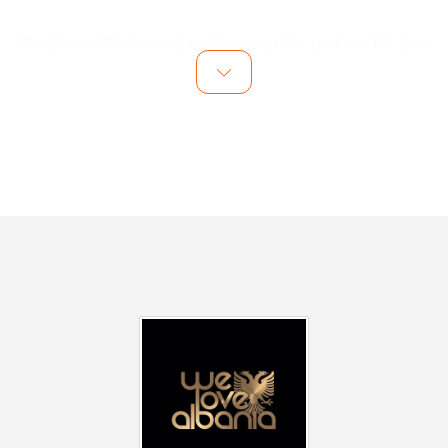
Da dieses Wochenende viel verspricht und wir für den
Samstag ausgebucht sind - FOLGT JETZT EIN
ZUSATZTERMIN!
ES WIRD CRAZY!
• TAYNA
• DHURATA DORA
• NOIZY
• MOZZIK
• GETINJO
• DJ GIMI-O
• DJ DON