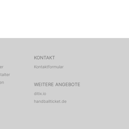
KONTAKT
er
Kontaktformular
talter
den
WEITERE ANGEBOTE
ditix.io
handballticket.de