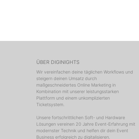
ÜBER DIGINIGHTS
Wir vereinfachen deine täglichen Workflows und
steigern deinen Umsatz durch
maßgeschneidertes Online Marketing in
Kombination mit unserer leistungsstarken
Plattform und einem unkomplizierten
Ticketsystem.
Unsere fortschrittlichen Soft- und Hardware
Lösungen vereinen 20 Jahre Event-Erfahrung mit
modernster Technik und helfen dir dein Event
Business erfolgreich zu digitalisieren.