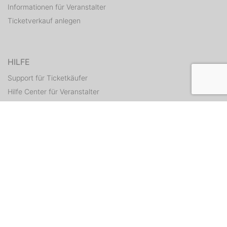
Informationen für Veranstalter
Ticketverkauf anlegen
HILFE
Support für Ticketkäufer
Hilfe Center für Veranstalter
Tickets erneut zusenden
KONTAKT
Kontaktformular
WEITERE ANGEBOTE
ditix.io
handballticket.de