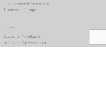
Informationen für Veranstalter
Ticketverkauf anlegen
HILFE
Support für Ticketkäufer
Hilfe Center für Veranstalter
Tickets erneut zusenden
KONTAKT
Kontaktformular
WEITERE ANGEBOTE
ditix.io
handballticket.de