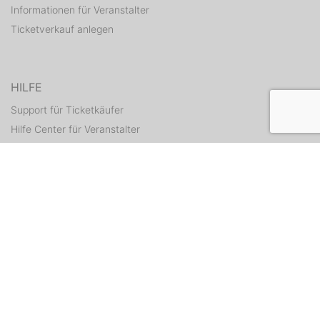
Informationen für Veranstalter
Ticketverkauf anlegen
HILFE
Support für Ticketkäufer
Hilfe Center für Veranstalter
Tickets erneut zusenden
KONTAKT
Kontaktformular
WEITERE ANGEBOTE
ditix.io
handballticket.de